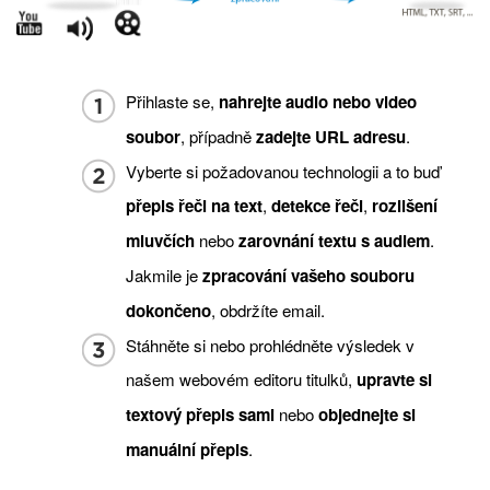
Přihlaste se,
nahrejte audio nebo video
soubor
, případně
zadejte URL adresu
.
Vyberte si požadovanou technologii a to buď
přepis řeči na text
,
detekce řeči
,
rozlišení
mluvčích
nebo
zarovnání textu s audiem
.
Jakmile je
zpracování vašeho souboru
dokončeno
, obdržíte email.
Stáhněte si nebo prohlédněte výsledek v
našem webovém editoru titulků,
upravte si
textový přepis sami
nebo
objednejte si
manuální přepis
.